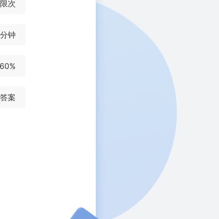
限次
0分钟
60%
答案