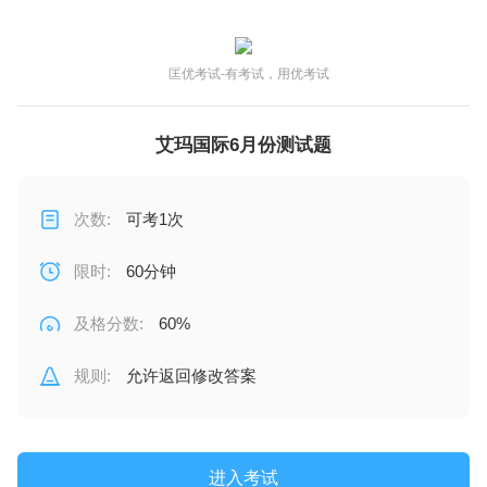
匡优考试-有考试，用优考试
艾玛国际6月份测试题
次数
:
可考1次
限时
:
60分钟
及格分数
:
60%
规则
:
允许返回修改答案
进入考试