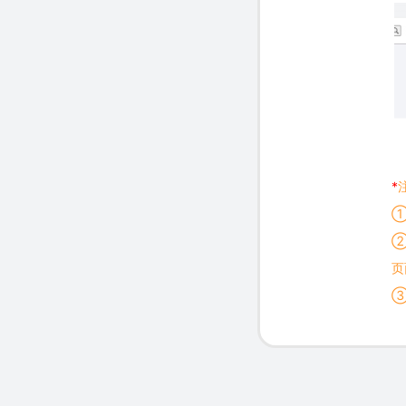
*
①
②
页
③