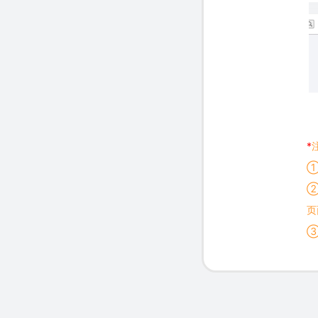
*
①
②
页
③